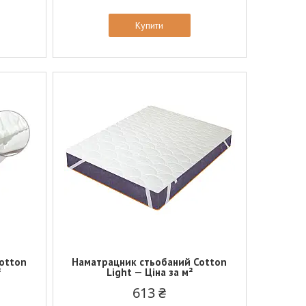
Купити
otton
Наматрацник стьобаний Cotton
²
Light — Ціна за м²
613 ₴