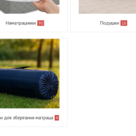
Наматрацники
Подушки
90
16
и для зберігання матраца
4