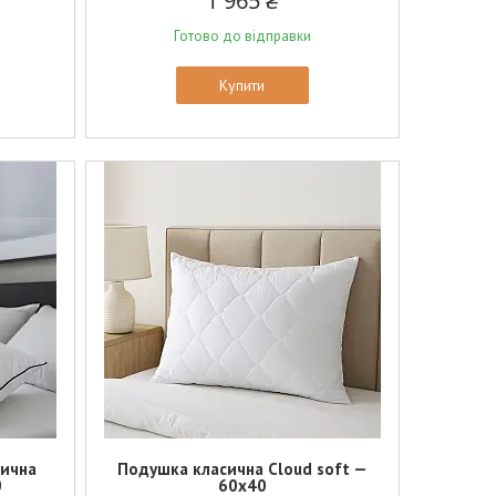
1 965 ₴
Готово до відправки
Купити
сична
Подушка класична Cloud soft —
0
60х40