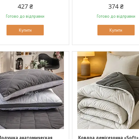
427 ₴
374 ₴
Готово до відправки
Готово до відправки
Купити
Купити
Подушка анатомическая
Ковдра демісезонна «Soft»