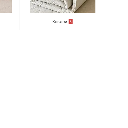
Ковдри
6