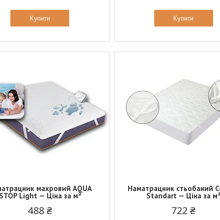
Купити
Купити
матрацник махровий AQUA
Наматрацник стьобаний C
STOP Light — Ціна за м²
Standart — Ціна за м
488 ₴
722 ₴