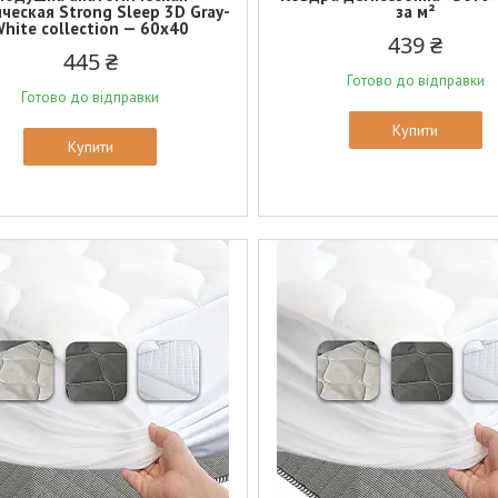
ческая Strong Sleep 3D Gray-
за м²
hite collection — 60х40
439 ₴
445 ₴
Готово до відправки
Готово до відправки
Купити
Купити