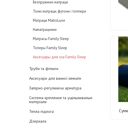
Безпружинні матраци
Тонкі матраци, футони і топпери
Матраци MatroLuxe
Наматрацники
Матрасы Family Sleep
Топеры Family Sleep
Аксесуары для сна Family Sleep
Труби та фітинги
Аксесуари для ванної кімнати
Запірно-регулююча арматура
Система кріплення та ущільнювальні
матеріали
Сумк
Тепла підлога
Дзеркала