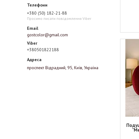
+380 (50) 182-21-88
Просимо писати повідомлення Viber
gostcolor@gmail.com
+380501822188
проспект Відрадний, 95, Київ, Україна
Подуш
"Me