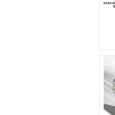
класси
W