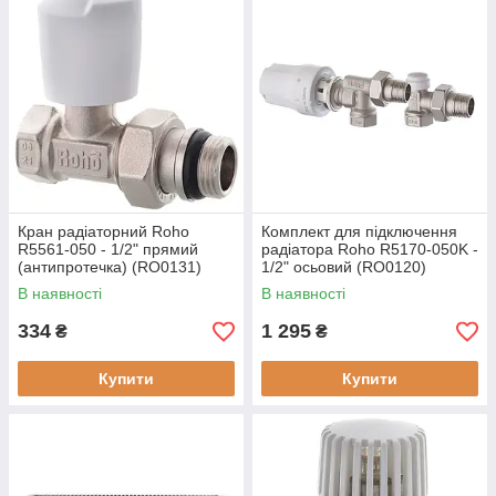
Кран радіаторний Roho
Комплект для підключення
R5561-050 - 1/2" прямий
радіатора Roho R5170-050K -
(антипротечка) (RO0131)
1/2" осьовий (RO0120)
В наявності
В наявності
334
1 295
₴
₴
Купити
Купити