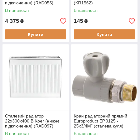
підключення) (RAD055)
(KR1562)
В наявності
В наявності
4 375
145
₴
₴
Купити
Купити
Сталевий радіатор
Кран радіаторний прямий
22х300х400.B Koer (нижнє
Europroduct EP.0125 -
підключення) (RAD097)
25x3/4M" (сталева куля)
(EP4050)
В наявності
В наявності