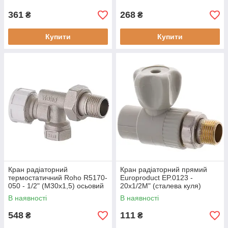
361
268
₴
₴
Купити
Купити
Кран радіаторний
Кран радіаторний прямий
термостатичний Roho R5170-
Europroduct EP.0123 -
050 - 1/2" (М30х1,5) осьовий
20x1/2M" (сталева куля)
(RO0126)
(EP4048)
В наявності
В наявності
548
111
₴
₴