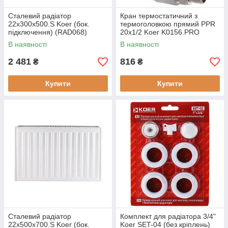
Сталевий радіатор
Кран термостатичний з
22х300х500.S Koer (бок.
термоголовкою прямий PPR
підключення) (RAD068)
20x1/2 Koer K0156.PRO
(KP0199)
В наявності
В наявності
2 481
816
₴
₴
Купити
Купити
Сталевий радіатор
Комплект для радіатора 3/4"
22х500х700.S Koer (бок.
Koer SET-04 (без кріплень)