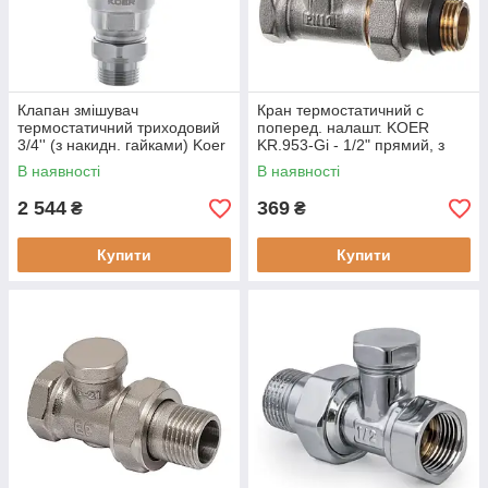
Клапан змішувач
Кран термостатичний с
термостатичний триходовий
поперед. налашт. KOER
3/4'' (з накидн. гайками) Koer
KR.953-Gi - 1/2" прямий, з
KR.1258 (KR2818)
сис."антипротікання"
В наявності
В наявності
(KR3070)
2 544
369
₴
₴
Купити
Купити