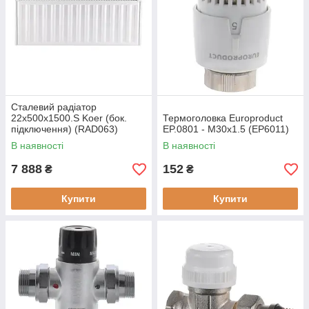
Сталевий радіатор
22х500х1500.S Koer (бок.
Термоголовка Europroduct
підключення) (RAD063)
EP.0801 - M30x1.5 (EP6011)
В наявності
В наявності
7 888
152
₴
₴
Купити
Купити