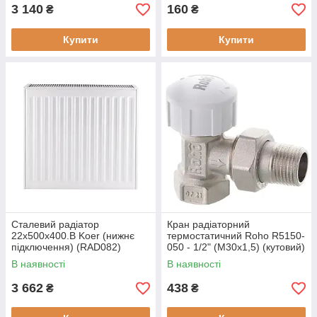
3 140
160
₴
₴
Купити
Купити
Сталевий радіатор
Кран радіаторний
22х500х400.B Koer (нижнє
термостатичний Roho R5150-
підключення) (RAD082)
050 - 1/2" (М30х1,5) (кутовий)
(RO0122)
В наявності
В наявності
3 662
438
₴
₴