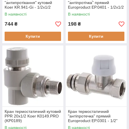
"антипротікання" кутовий
"антіпротічка" прямий
Koer KR.941-Gi - 1/2x1/2
Europroduct EP.0401 - 1/2x1/2
(KR3065)
(EP6015)
В наявності
В наявності
744
198
₴
₴
Купити
Купити
Кран термостатичний кутовий
Кран термостатичний
PPR 20x1/2 Koer K0149.PRO
"антіпротечка" прямий
(KP0189)
Europroduct EP.0301 - 1/2"
(EP6013)
В наявності
В наявності