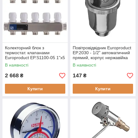
Колекторний блок з
Повітровідвідник Europroduct
термостат. клапанами
EP.2030 - 1/2" автоматичний
Europroduct EP.S1100-05 1"x5
прямий, корпус нержавійка
(EP4992)
(EP6203)
В наявності
В наявності
2 668
147
₴
₴
Купити
Купити