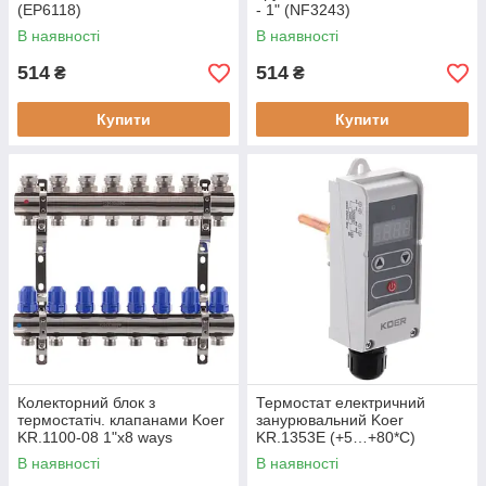
(EP6118)
- 1" (NF3243)
В наявності
В наявності
514
514
₴
₴
Купити
Купити
Колекторний блок з
Термостат електричний
термостатіч. клапанами Koer
занурювальний Koer
KR.1100-08 1"x8 ways
KR.1353E (+5…+80*C)
(KR2634)
(KP2780)
В наявності
В наявності