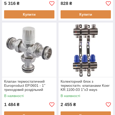
5 316
828
₴
₴
Купити
Купити
Клапан термостатичний
Колекторний блок з
Europroduct EP.0601 - 1''
термостатіч. клапанами Koer
триходовий роздільний
KR.1100-03 1"x3 ways
(EP6134)
(KR2629)
В наявності
В наявності
1 484
2 455
₴
₴