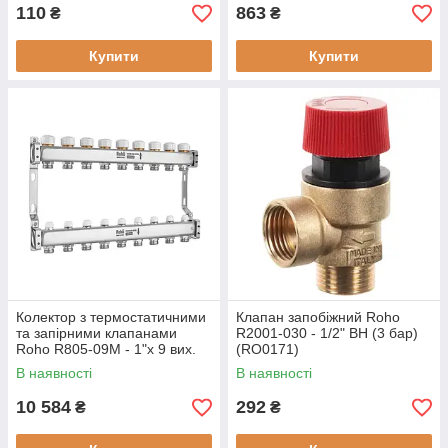
110
863
₴
₴
Купити
Купити
Колектор з термостатичними
Клапан запобіжний Roho
та запірними клапанами
R2001-030 - 1/2" ВН (3 бар)
Roho R805-09M - 1"х 9 вих.
(RO0171)
(RO1040)
В наявності
В наявності
10 584
292
₴
₴