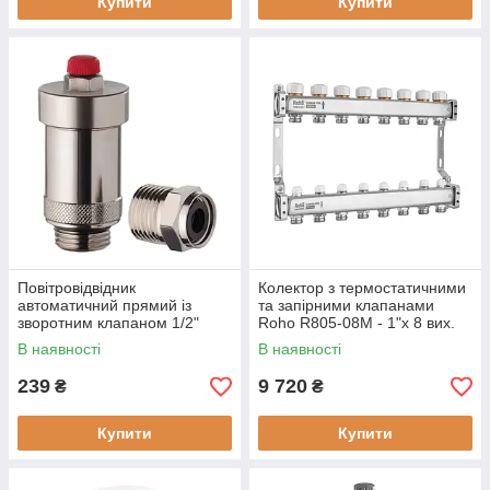
Купити
Купити
Повітровідвідник
Колектор з термостатичними
автоматичний прямий із
та запірними клапанами
зворотним клапаном 1/2"
Roho R805-08M - 1"х 8 вих.
Koer KR.1244 (KR3116)
(RO1039)
В наявності
В наявності
239
9 720
₴
₴
Купити
Купити