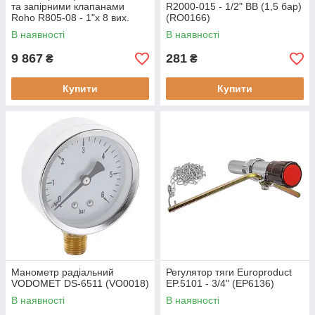
та запірними клапанами
R2000-015 - 1/2" ВВ (1,5 бар)
Roho R805-08 - 1"х 8 вих.
(RO0166)
(RO0062)
В наявності
В наявності
9 867
281
₴
₴
Купити
Купити
Манометр радіальний
Регулятор тяги Europroduct
VODOMET DS-6511 (VO0018)
EP.5101 - 3/4" (EP6136)
В наявності
В наявності