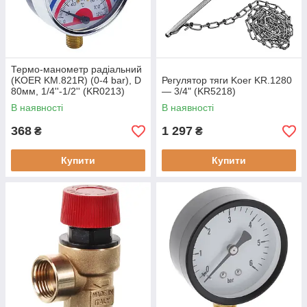
Термо-манометр радіальний
(KOER KM.821R) (0-4 bar), D
Регулятор тяги Koer KR.1280
80мм, 1/4''-1/2'' (KR0213)
— 3/4" (KR5218)
В наявності
В наявності
368
1 297
₴
₴
Купити
Купити