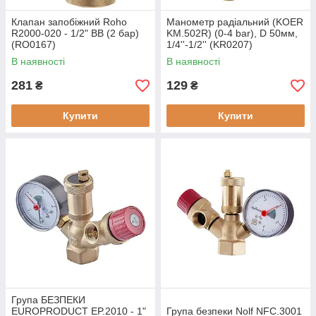
Клапан запобіжний Roho
Манометр радіальний (KOER
R2000-020 - 1/2" ВВ (2 бар)
KM.502R) (0-4 bar), D 50мм,
(RO0167)
1/4''-1/2'' (KR0207)
В наявності
В наявності
281
129
₴
₴
Купити
Купити
Група БЕЗПЕКИ
EUROPRODUCT EP.2010 - 1"
Група безпеки Nolf NFC.3001