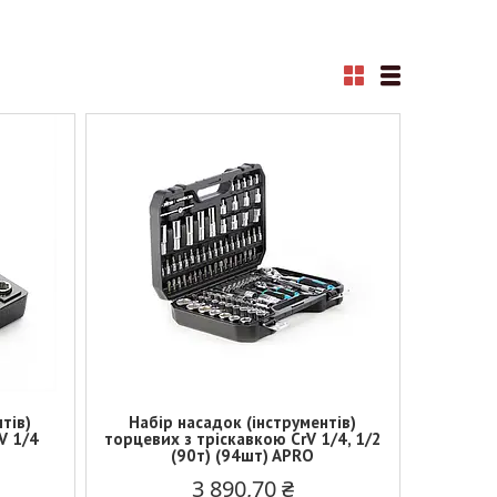
тів)
Набір насадок (інструментів)
V 1/4
торцевих з тріскавкою CrV 1/4, 1/2
(90т) (94шт) APRO
3 890,70 ₴