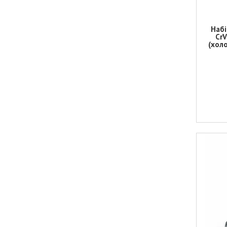
Набі
CrV
(хол