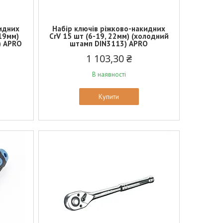
кидних
Набір ключів ріжково-накидних
 19мм)
CrV 15 шт (6-19, 22мм) (холодний
) APRO
штамп DIN3113) APRO
1 103,30 ₴
В наявності
Купити