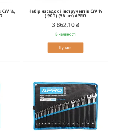
в CrV ¼,
Набір насадок і інструментів CrV ½
RO
( 90Т) (56 шт) APRO
3 862,10 ₴
В наявності
Купити