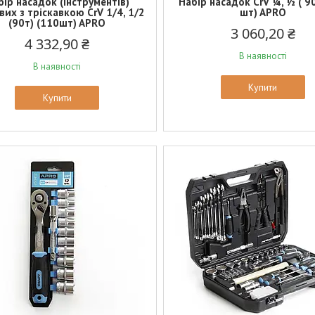
бір насадок (інструментів)
Набір насадок CrV ¼, ½ ( 9
вих з тріскавкою CrV 1/4, 1/2
шт) APRO
(90т) (110шт) APRO
3 060,20 ₴
4 332,90 ₴
В наявності
В наявності
Купити
Купити