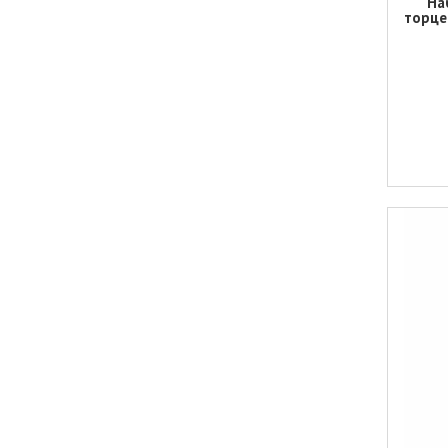
На
торце