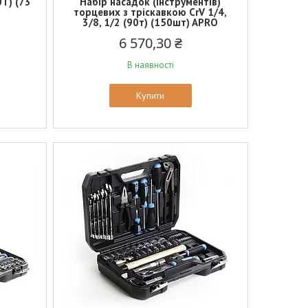
0Т) (73
Набір насадок (інструментів)
торцевих з тріскавкою CrV 1/4,
3/8, 1/2 (90т) (150шт) APRO
6 570,30 ₴
В наявності
Купити