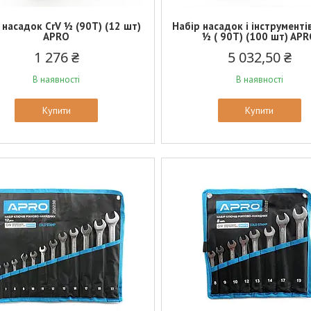
 насадок CrV ½ (90Т) (12 шт)
Набір насадок і інструменті
APRO
½ ( 90Т) (100 шт) AP
1 276 ₴
5 032,50 ₴
В наявності
В наявності
Купити
Купити