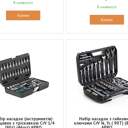
В наявності
В наявності
Купити
Купити
бір насадок (інструментів)
Набір насадок з гайков
цевих з тріскавкою CrV 1/4
ключами CrV ¼, ½ ( 90Т) (
(90т) (46шт) APRO
APRO