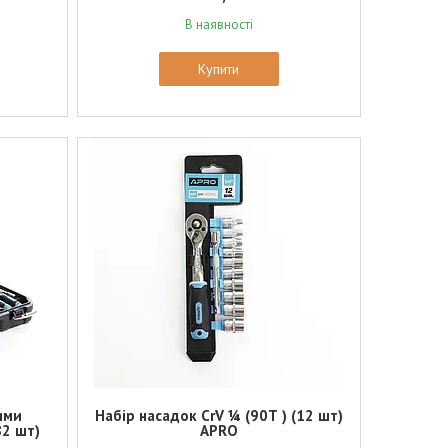
В наявності
Купити
ими
Набір насадок CrV ¼ (90Т ) (12 шт)
82 шт)
APRO