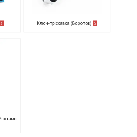
Ключ-тріскавка (Вороток)
3
5
й штамп