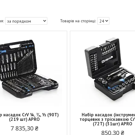
р насадок CrV ¼, ⅜, ½ (90Т)
Набір насадок (інструмен
(219 шт) APRO
торцевих з тріскавкою Cr
(72Т) (31шт) APRO
7 835,30 ₴
850,30 ₴