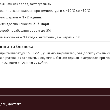
емішати лак перед застосуванням.
осити тонкими шарами при температурі від +10°C до +30°C.
 між шарами —
1–2 години
.
омендовано наносити
2–3 шари
.
потреби розбавляти водою до 5%.
не висихання —
12 годин
, експлуатація — через 7 діб.
ання та безпека
 при температурі +5…+35°C, у щільно закритій тарі, без доступу сонячни
 в рукавицях та захисних окулярах. Уникати вдихання аерозолю при ро
ти залишки у ґрунт чи водойми.
родаж, доставка