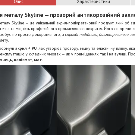
Опис
Характеристики
я металу Skyline — прозорий антикорозійний захи
еталу Skyline — це унікальний акрил-поліуретановий продукт, який об'єд
гезію та міцність професійного промислового покриття. Його створено с
ребує не просто декоративного, а
справді надійного, довготривалого з
лету.
формулі
акрил + PU
, лак утворює прозору, міцну та еластичну плівку, яка
експлуатацію у складних умовах — як у приміщеннях, так і на вулиці. Пр
янець, напівмат, мат
.