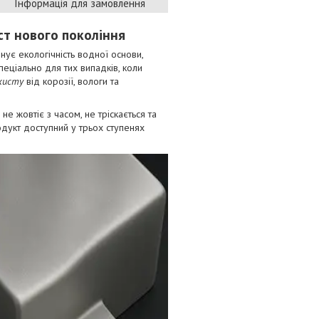
Інформація для замовлення
ст нового покоління
нує екологічність водної основи,
пеціально для тих випадків, коли
ахисту
від корозії, вологи та
 не жовтіє з часом, не тріскається та
одукт доступний у трьох ступенях