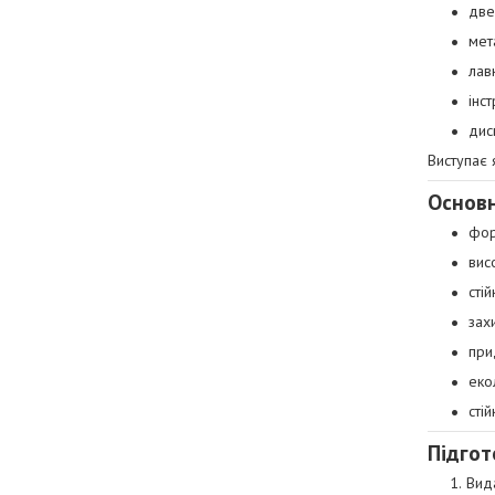
две
мет
лав
інс
дис
Виступає 
Основн
фор
вис
сті
зах
при
еко
сті
Підгот
Вида