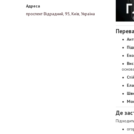
проспект Відрадний, 95, Київ, Україна
Перева
Ант
Під
Еко
Вис
основа
Сті
Ела
Шви
Мож
Де зас
Підходить
ого