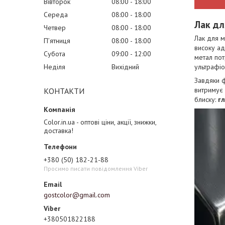
Вівторок
08:00
18:00
Середа
08:00
18:00
Лак дл
Четвер
08:00
18:00
Лак для м
Пʼятниця
08:00
18:00
високу ад
Субота
09:00
12:00
метал пот
ультрафіо
Неділя
Вихідний
Завдяки 
витримує 
КОНТАКТИ
блиску:
гл
Color.in.ua - оптові ціни, акції, знижки,
доставка!
+380 (50) 182-21-88
Просимо писати повідомлення Viber
gostcolor@gmail.com
+380501822188