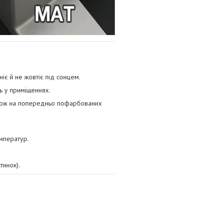
іє й не жовтіє під сонцем.
ь у приміщеннях.
акож на попередньо пофарбованих
мператур.
тинок).