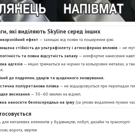
ги, які виділяють Skyline серед інших
икорозійний ефект
— захищає від появи та поширення іржі.
вищена стійкість до ультрафіолету і атмосферних впливів
— не мутн
логічність та повна відсутність запаху
— комфортне нанесення навіт
ока адгезія
— міцно тримається на чорних та кольорових металах, а т
х.
йкий до подряпин, ударів та щоденного зношування.
стична поліуретанова плівка
— не відшаровується при перепадах те
дке висихання
— 30–60 хвилин на відлип.
на наносити безпосередньо на іржу
(за умови видалення пухких час
тосовується
 для металевих елементів у будівництві, побуті, дизайні та транспорті:
рожі, ворота, хвіртки