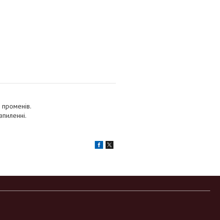
х променів.
зпиленні.