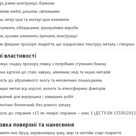
рі, рамні конструкції, балкони
алеві меблі, решітки, світильники
ки, інтер’єрні та екстер’єрні елементи
трументи, обладнання, декоративні вироби
ки, кузовні елементи, причепи, конструкції
як фінішне прозоре покриття, що підкреслює текстуру металу і створює
і властивості
мує гладку прозору плівку з потрібним ступенем блиску
ока адгезія до сталі, чавуну, алюмінію, міді та інших металів
йкість до абразивного зносу та механічних пошкоджень
ищає метал від корозії, вологи та атмосферних факторів
датний для внутрішніх і зовнішніх робіт
логічно безпечний, без різкого запаху
йкість до стирання <15 мг, мокре стирання — клас 1 (ДСТУ EN 13300:2012
овка поверхні та нанесення
лити пил, бруд, нерівномірну іржу, жир та нестійкі старі покриття.