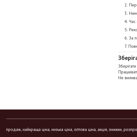
Пер
Нан
Час
Рек
За 
Пов
Зберіг
Зберігати
Працювати
Не вилива
продаж, найкраща ціна, низька ціна, оптова ціна, акція, знижки, розп