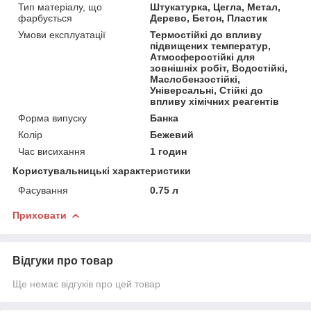
Тип матеріалу, що
Штукатурка, Цегла, Метал,
фарбується
Дерево, Бетон, Пластик
Умови експлуатації
Термостійкі до впливу
підвищених температур,
Атмосферостійкі для
зовнішніх робіт, Водостійкі,
Маслобензостійкі,
Універсальні, Стійкі до
впливу хімічних реагентів
Форма випуску
Банка
Колір
Бежевий
Час висихання
1 годин
Користувальницькі характеристики
Фасування
0.75 л
Приховати
Відгуки про товар
Ще немає відгуків про цей товар