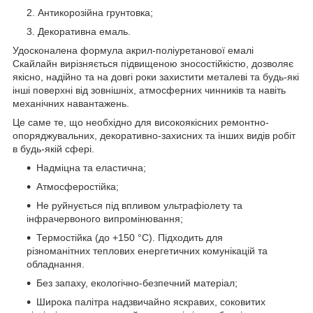
Антикорозійна грунтовка;
Декоративна емаль.
Удосконалена формула акрил-поліуретанової емалі
Скайлайн вирізняється підвищеною зносостійкістю, дозволяє
якісно, надійно та на довгі роки захистити металеві та будь-які
інші поверхні від зовнішніх, атмосферних чинників та навіть
механічних навантажень.
Це саме те, що необхідно для високоякісних ремонтно-
опоряджувальних, декоративно-захисних та інших видів робіт
в будь-якій сфері.
Надміцна та еластична;
Атмосферостійка;
Не руйнується під впливом ультрафіолету та
інфрачервоного випромінювання;
Термостійка (до +150 °С). Підходить для
різноманітних теплових енергетичних комунікацій та
обладнання.
Без запаху, екологічно-безпечний матеріал;
Широка палітра надзвичайно яскравих, соковитих