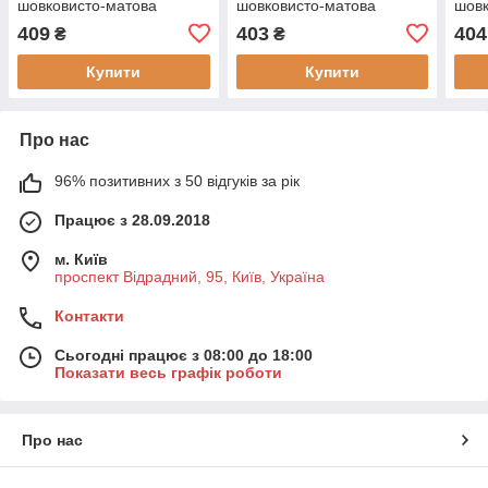
шовковисто-матова
шовковисто-матова
шовк
Skyline RAL 6003
Skyline RAL 6006 Хакі-
Skyl
409
403
404
₴
₴
Оливково-зелена 0,9 кг
олива 0,9 кг
Кори
Купити
Купити
Про нас
96% позитивних з 50 відгуків за рік
Працює з 28.09.2018
м. Київ
проспект Відрадний, 95, Київ, Україна
Контакти
Сьогодні працює з 08:00 до 18:00
Показати весь графік роботи
Про нас