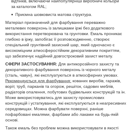
відтінків, включаючи найпопулярніші виробничі кольори
за каталогом RAL;
Приємна шовковиста матова структура.
Матеріал призначений для фарбування переважно
металевих поверхонь із залишками іржі без додаткового
використання перетворювача та грунтовки. Емаль проникає
глибоко в іржу, запобігає її розповсюдженню, створює
спеціальний грунтівний захисний шар, який одночасно є
високоміцним атмосферостійким декоративним покриттям,
що забезпечує надійний довгостроковий захист металу.
СФЕРИ ЗАСТОСУВАННЯ:
Для антикорозійного захисту та
декоративного фарбування поверхонь із чорного металу
(сталь, чавун), які експлуатуються в атмосферних умовах.
Рекомендується для фарбування:
кованих виробів, гаражів,
воріт, труб, парканів та огорож, решіток, садових меблів,
радіаторів опалення, побутових будівельних конструкцій та ін.
Може використовуватись для захисту промислових
конструкцій і устаткування, які експлуатуються в неагресивних
середовищах. Можна фарбувати поверхні, раніше
пофарбовані емалями, фарбами або лаками на будь-якій
основі.
Також емаль без проблем можна використовувати в якості