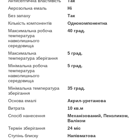
Антисептична властивість
Так
Аерозольна емаль
Ні
Без запаху
Так
Кількість компонентів
Однокомпонентна
Максимальна робоча
40 град.
температура
навколишнього
середовища
Максимальна
5 град.
температура зберігання
Мінімальна робоча
5 град.
температура
навколишнього
середовища
Мінімальна температура
35 град.
зберігання
Основа емалі
Акрил-уретанова
Витрата
10 кв.м
Спосіб нанесення
Механізований, Пензликом,
Валіком
Термін зберігання
24 міс
Ступінь блиску
Напівматова