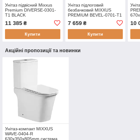
Унітаз підвісний Mixxus
Унітаз підлоговий
Уніт
Premium DIVERSE-0301-
безбачковий MIXXUS
PRE
T1 BLACK
PREMIUM BEVEL-0701-T1
670
530х365х373mm, система
580х365х430mm, система
зми
11 385
7 659
10 
₴
₴
змиву TORNADO 1.0
змиву TORNADO 1.0
(MP
(MP6600)
(MP6597)
Купити
Купити
Акційні пропозиції та новинки
Унітаз-компакт MIXXUS
WAVE-0404-R
630х350х805mm система