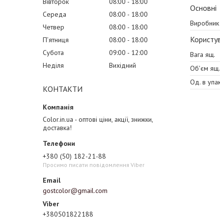
Вівторок
08:00
18:00
Основні
Середа
08:00
18:00
Виробник
Четвер
08:00
18:00
Користув
Пʼятниця
08:00
18:00
Субота
09:00
12:00
Вага ящ.
Неділя
Вихідний
Об'єм ящ.
Од. в упак
КОНТАКТИ
Color.in.ua - оптові ціни, акції, знижки,
доставка!
+380 (50) 182-21-88
Просимо писати повідомлення Viber
gostcolor@gmail.com
+380501822188