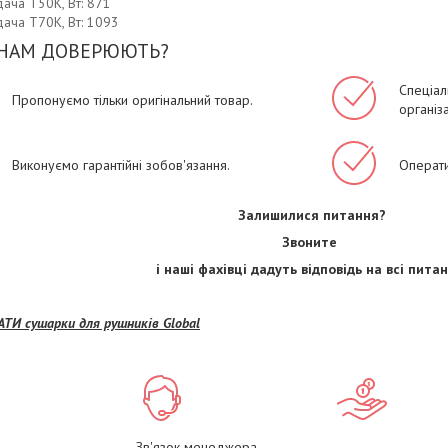
ача Т50К, Вт: 871
ача Т70К, Вт: 1093
НАМ ДОВЕРЮЮТЬ?
Спеціаль
Пропонуємо тільки оригінальний товар.
організа
Виконуємо гарантійні зобов'язання.
Операти
Залишилися питання?
Звоните
і наші фахівці дадуть відповідь на всі питан
ТИ сушарки для рушників Global
Зв'язок менеджера