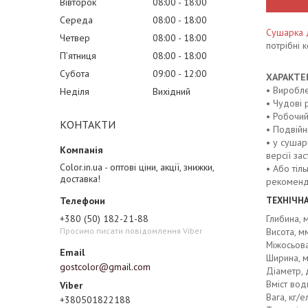
Вівторок
08:00
18:00
Середа
08:00
18:00
Сушарка 
Четвер
08:00
18:00
потрібні 
Пʼятниця
08:00
18:00
Субота
09:00
12:00
ХАРАКТ
• Виробле
Неділя
Вихідний
• Чудові 
• Робочий
КОНТАКТИ
• Подвій
• у сушар
версії за
Color.in.ua - оптові ціни, акції, знижки,
• Або тіл
доставка!
рекомендо
ТЕХНІЧНА
Глибина, 
+380 (50) 182-21-88
Висота, м
Просимо писати повідомлення Viber
Міжосьова
Ширина, м
gostcolor@gmail.com
Діаметр, 
Вміст води
Вага, кг/е
+380501822188