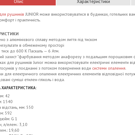
Опис
Характеристики
для рушників
JUNIOR може використовуватися в будинках, готельних ванн
комфорт і практичність.
ЕРИСТИКИ
но з алюмінієвого сплаву методом лиття під тиском
результати в обмеженому просторі
 тиск до 600 К Паскаль — 6 Атм.
ний захист "фарбування методом анафорезу з подальшим порошковим
ках для рушників Junior можна використовувати електричні елементи від
стосунків у поєднанні з потоком повернення води
системи опалення
.
ьки для електричного опалення електричних елементів відповідної потуж
вані суміші етилен-гліколь і вода.
 ХАРАКТЕРИСТИКА:
мм: 42
м: 1540
 відстань, мм: 550
м: 592
дюйм: G 1
, л/елем.: 3,10
лем.: 19,60