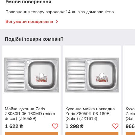
Умови повернення
Повернення товару впродовж 14 днів за домовленістю
Всі умови повернення
Подібні товари компанії
Майка кухонна Zerix
Кухонна мийка накладна
Кухо
Z8050R-06-160MD (micro
Zerix Z8050R-06-160E
Zeri
decor) (ZS0599)
(Satin) (ZX1613)
(Sat
1 622
1 298
966
₴
₴