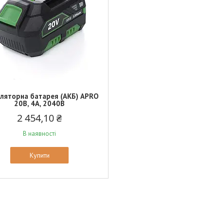
ляторна батарея (АКБ) APRO
20В, 4А, 2040B
2 454,10 ₴
В наявності
Купити