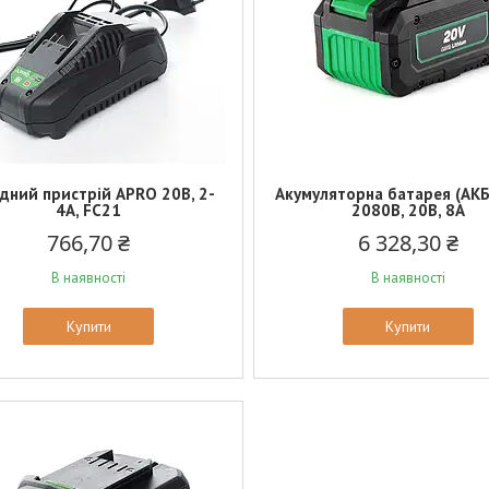
дний пристрій APRO 20В, 2-
Акумуляторна батарея (АК
4А, FC21
2080B, 20В, 8А
766,70 ₴
6 328,30 ₴
В наявності
В наявності
Купити
Купити