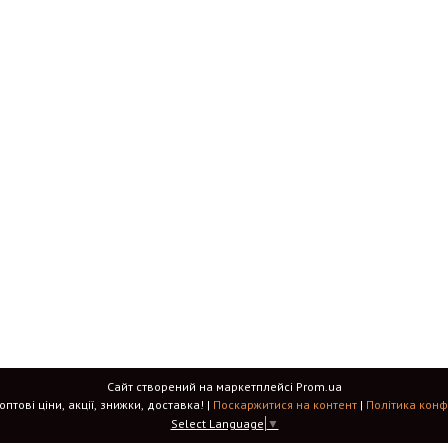
Сайт створений на маркетплейсі
Prom.ua
Color.in.ua - оптові ціни, акції, знижки, доставка! |
Поскаржитися на контент
|
Політика конф
Select Language
▼