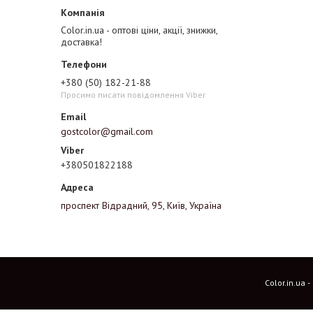
Color.in.ua - оптові ціни, акції, знижки,
доставка!
+380 (50) 182-21-88
Просимо писати повідомлення Viber
gostcolor@gmail.com
+380501822188
проспект Відрадний, 95, Київ, Україна