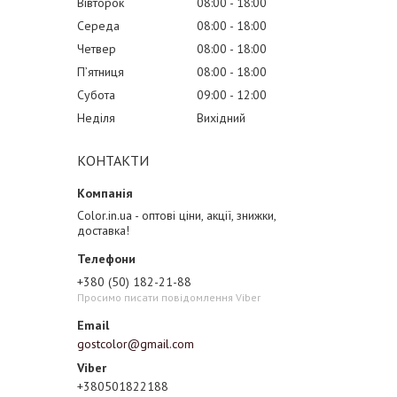
Вівторок
08:00
18:00
Середа
08:00
18:00
Четвер
08:00
18:00
Пʼятниця
08:00
18:00
Субота
09:00
12:00
Неділя
Вихідний
КОНТАКТИ
Color.in.ua - оптові ціни, акції, знижки,
доставка!
+380 (50) 182-21-88
Просимо писати повідомлення Viber
gostcolor@gmail.com
+380501822188