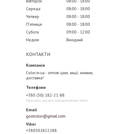
Вівторок
08:00
18:00
Середа
08:00
18:00
Четвер
08:00
18:00
Пʼятниця
08:00
18:00
Субота
09:00
12:00
Неділя
Вихідний
КОНТАКТИ
Color.in.ua - оптові ціни, акції, знижки,
доставка!
+380 (50) 182-21-88
Просимо писати повідомлення Viber
gostcolor@gmail.com
+380501822188